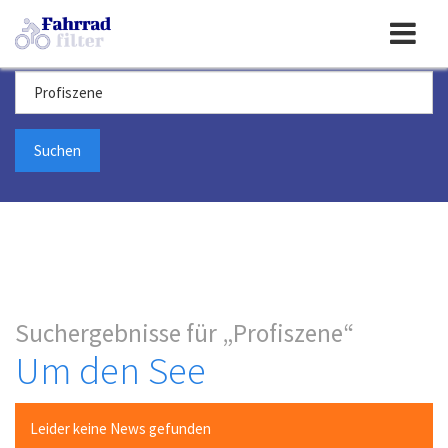
Toggle
Suchbegriff
navigation
Suchergebnisse für
Profiszene
Um den See
Leider keine News gefunden