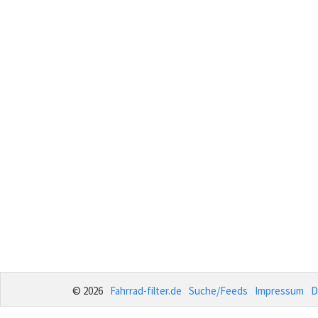
© 2026
Fahrrad-filter.de
Suche/Feeds
Impressum
D