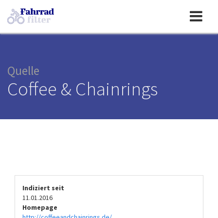
Toggle
navigation
Quelle
Coffee & Chainrings
Indiziert seit
11.01.2016
Homepage
http://coffeeandchainrings.de/