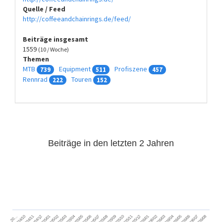
Quelle / Feed
http://coffeeandchainrings.de/feed/
Beiträge insgesamt
1559
(10 / Woche)
Themen
MTB
Equipment
Profiszene
739
511
457
Rennrad
Touren
222
152
Beiträge in den letzten 2 Jahren
2024/11
2025/02
2025/05
2025/08
2025/11
2026/02
2026/05
2026/08
2024/12
2025/03
2025/06
2025/09
2025/12
2026/03
2026/06
2026/01
2026/04
2026/07
2024/10
2025/01
2025/04
2025/07
2025/10
20…