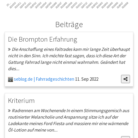
2024/11
2025/02
2025/05
2025/08
2025/11
2026/02
2026/05
2026/08
2024/12
2025/03
2025/06
2025/09
2025/12
2026/03
2026/06
2026/01
2026/04
2026/07
2024/10
2025/01
2025/04
2025/07
2025/10
20…
Beiträge
Die Brompton Erfahrung
Die Anschaffung eines Faltrades kam mir lange Zeit überhaupt
nicht in den Sinn. Ich möchte fast sagen, dass ich diese Art der
Gattung Fahrrad lange nicht einmal wahrnahm. Geändert hat
dies...
seblog.de | Fahrradgeschichten
11. Sep 2022
Kriterium
Radrennen am Wochenende In einem Stimmungsgemisch aus
routinierter Melancholie und Anspannung sitze ich auf der
Ladekante meines Ford Fiesta und massiere mir eine wärmende
Öl-Lotion auf meine von...