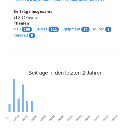
Beiträge insgesamt
310
(10 / Woche)
Themen
MTB
E-Bikes
Equipment
Touren
160
122
64
6
Rennrad
5
Beiträge in den letzten 2 Jahren
2026/01
2025/03
2026/07
2025/09
2024/11
2026/03
2025/05
2025/11
2025/01
2026/05
2025/07
2024/09
20…