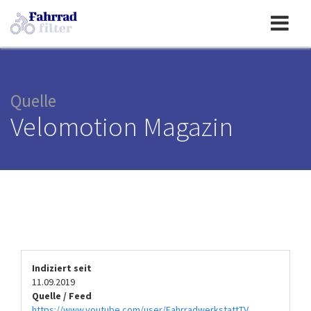
Toggle
navigation
Quelle
Velomotion Magazin
Indiziert seit
11.09.2019
Quelle / Feed
https://www.youtube.com/user/FahrradwerkstattTV